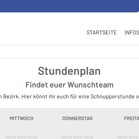
HAUPTNAVI
STARTSEITE
STARTSEITE
INFO
INFOS
STUNDENPLAN
ZUSATZANGEBOT
KONTAKT
Stundenplan
Findet euer Wunschteam
n Bezirk. Hier könnt ihr euch für eine Schnupperstunde o
MITTWOCH
DONNERSTAG
FREIT
Heute keine Kurse
Heute keine Kurse
Heute keine