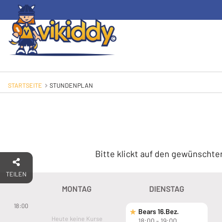
STARTSEITE
AKTUELL: STUNDENPLAN
STUNDENPLAN
Bitte klickt auf den gewünschte
TEILEN
MONTAG
DIENSTAG
18:00
Bears 16.Bez.
Bears 16.Bez.
Heute keine Kurse
18:00 - 19:00
5-11 Jahre
5-11 Jahre