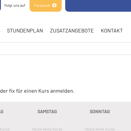
Folgt uns auf
Facebook
(Öffnet in einem neuen Tab oder Fenster)
GATION
S
STUNDENPLAN
ZUSATZANGEBOTE
KONTAKT
E
der fix für einen Kurs anmelden.
AG
SAMSTAG
SONNTAG
 Kurse
Heute keine Kurse
Heute keine Kurse