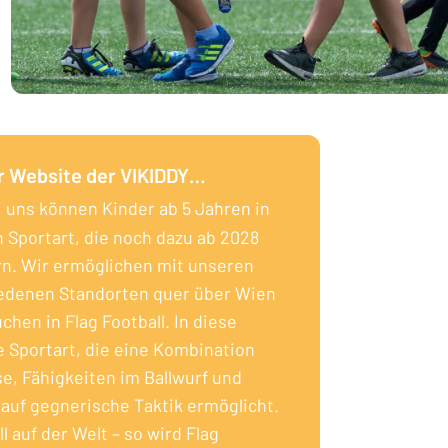
r Website der VIKIDDY…
 uns können Kinder ab 5 Jahren in
n Sportart, die noch dazu ab 2028
rn. Wir ermöglichen mit unseren
hiedenen Standorten quer über Wien
chen in Flag Football. In diese
e Sportart, die eine Kombination
se, Fähigkeiten im Ballwurf und
auf gegnerische Taktik ermöglicht.
l auf der Welt – so wird Flag