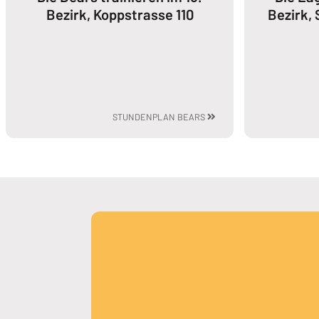
Bezirk, Koppstrasse 110
Bezirk,
STUNDENPLAN BEARS
MEHR DAZU LESEN: