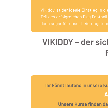
Vikiddy ist der ideale Einstieg in d
Teil des erfolgreichen Flag Footba
dann sogar für unser Leistungstea
VIKIDDY – der sic
Ihr könnt laufend in unsere K
A
Unsere Kurse finden das