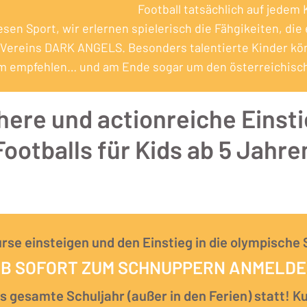
Football tatsächlich auf jedem 
iesen Sport, wir erlernen spielerisch die Fähgikeiten, die
ll Vereins DARK ANGELS. Besonders talentierte Kinder kö
m empfehlen… und am Ende sogar um den österreichische
here und actionreiche Einsti
Footballs für Kids ab 5 Jahre
urse einsteigen und den Einstieg in die olympische
B SOFORT ZUM SCHNUPPERN ANMELD
 gesamte Schuljahr (außer in den Ferien) statt! K