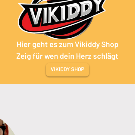
Hier geht es zum Vikiddy Shop
Zeig für wen dein Herz schlägt
VIKIDDY SHOP
(Öffnet in einem neuen Tab 