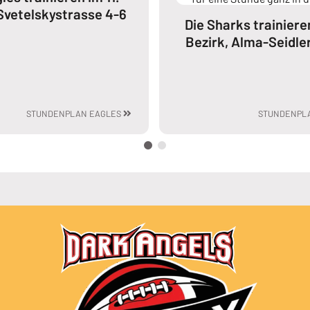
 Svetelskystrasse 4-6
Die Sharks trainiere
Bezirk, Alma-Seidle
STUNDENPLAN EAGLES
MEHR DAZU LESEN:
STUNDENPL
MEHR DAZU LESEN: