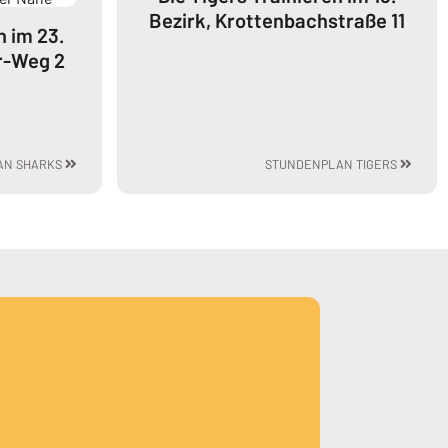
Bezirk, Krottenbachstraße 11
n im 23.
r-Weg 2
AN SHARKS
STUNDENPLAN TIGERS
MEHR DAZU LESEN: