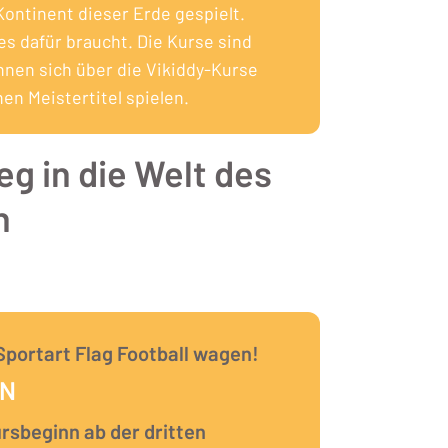
Kontinent dieser Erde gespielt.
 es dafür braucht. Die Kurse sind
nnen sich über die Vikiddy-Kurse
n Meistertitel spielen.
eg in die Welt des
n
 Sportart Flag Football wagen!
EN
ursbeginn ab der dritten