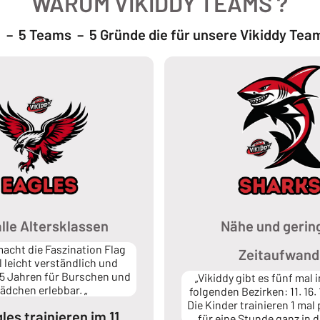
WARUM VIKIDDY TEAMS ?
 – 5 Teams – 5 Gründe die für unsere Vikiddy Te
alle Altersklassen
Nähe und gerin
macht die Faszination Flag
Zeitaufwand
l leicht verständlich und
 5 Jahren für Burschen und
„Vikiddy gibt es fünf mal 
ädchen erlebbar. „
folgenden Bezirken: 11. 16. 
Die Kinder trainieren 1 ma
les trainieren im 11.
für eine Stunde ganz in 