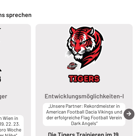
ams sprechen
ger
Entwicklungsmöglichkeiten-I
„Unsere Partner: Rekordmeister in
American Football Dacia Vikings und
der erfolgreiche Flag Football Verein
in Wien in
Dark Angels“
19. 22. 23.
l pro Woche
Die Tigers Trainieren im 19.
der Nähe“